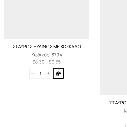
ΣΤΑΥΡΌΣ ΞΎΛΙΝΟΣ ΜΕ ΚΌΚΚΑΛΟ
Κωδικός:
3704
$
8.30
–
$
9.55
ΣΤΑΥΡΌ
Κ