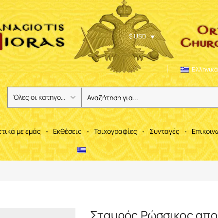
$ USD
Ελληνικά
ετικά με εμάς
Εκθέσεις
Τοιχογραφίες
Συνταγές
Επικοιν
Σταυρός Ρώσσικος απο