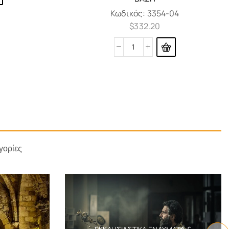
Κωδικός:
3354-04
$
332.20
γορίες