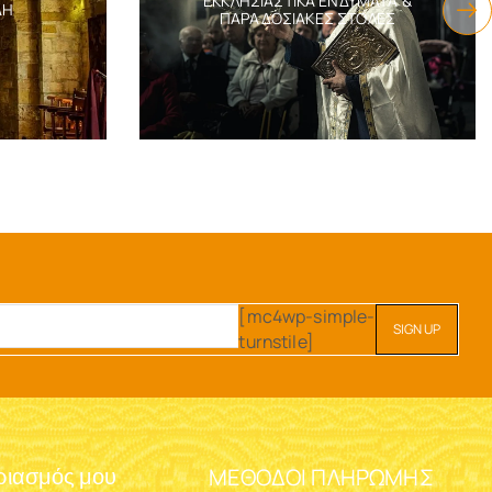
ΕΚΚΛΗΣΙΑΣΤΙΚΆ ΕΝΔΎΜΑΤΑ &
ΔΗ
ΠΑΡΑΔΟΣΙΑΚΈΣ ΣΤΟΛΈΣ
[mc4wp-simple-
turnstile]
ΜΈΘΟΔΟΙ ΠΛΗΡΩΜΉΣ
ριασμός μου