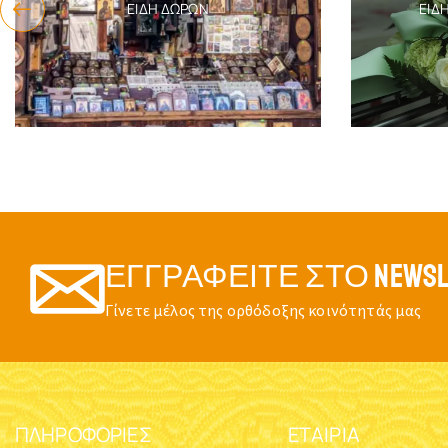
ΕΊΔΗ ΔΏΡΩΝ
ΕΊΔ
ΕΓΓΡΑΦΕΊΤΕ ΣΤΟ NEWSL
Γίνετε μέλος της ορθόδοξης κοινότητάς μας
ΠΛΗΡΟΦΟΡΊΕΣ
ΕΤΑΙΡΊΑ