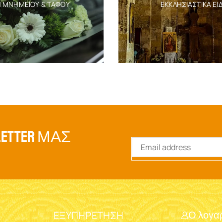
Η ΜΝΗΜΕΊΟΥ & ΤΆΦΟΥ
ΕΚΚΛΗΣΙΑΣΤΙΚΆ ΕΊ
ETTER ΜΑΣ
ΕΞΥΠΗΡΈΤΗΣΗ
Ο λογα