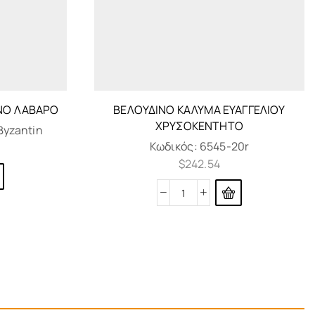
ΙΝΌ ΛΆΒΑΡΟ
ΒΕΛΟΎΔΙΝΟ ΚΆΛΥΜΑ ΕΥΑΓΓΕΛΊΟΥ
ΧΡΥΣΟΚΈΝΤΗΤΟ
yzantin
Κωδικός:
6545-20r
$
242.54