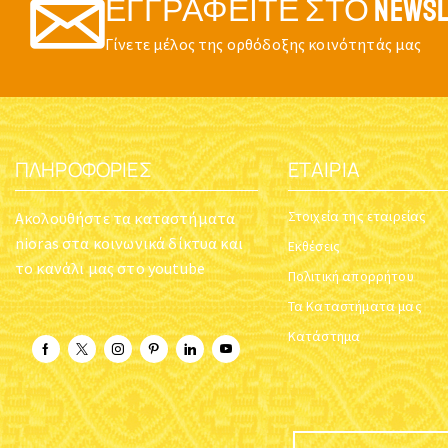
ΕΓΓΡΑΦΕΊΤΕ ΣΤΟ NEWSL
Γίνετε μέλος της ορθόδοξης κοινότητάς μας
ΠΛΗΡΟΦΟΡΊΕΣ
ΕΤΑΙΡΊΑ
Στοιχεία της εταιρείας
Ακολουθήστε τα καταστήματα
nioras στα κοινωνικά δίκτυα και
Εκθέσεις
το κανάλι μας στο youtube
Πολιτική απορρήτου
Τα Καταστήματα μας
Κατάστημα