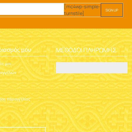
[mc4wp-simple-
turnstile]
ΜΈΘΟΔΟΙ ΠΛΗΡΩΜΉΣ
ριασμός μου
ός μου
ραγγελιών
ση παραγγελίας