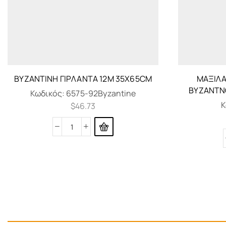
ΒΥΖΑΝΤΙΝΉ ΓΙΡΛΆΝΤΑ 12M 35X65CM
ΜΑΞΙΛ
ΒΥΖΑΝΤΝ
Κωδικός:
6575-92Byzantine
Κ
$
46.73