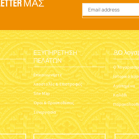
ETTER ΜΑΣ
ΕΞΥΠΗΡΈΤΗΣΗ
Ο λογα
ΠΕΛΑΤΏΝ
Ο λογαριασμ
Επικοινωνήστε
Ιστορικό πα
Αποστολές & Επιστροφές
Αγαπημένα
Site Map
Καλάθι
Όροι & Προϋποθέσεις
Παρακολούθη
Συνεργασία