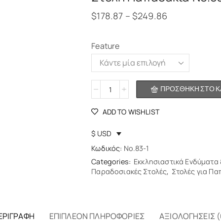
$
178.87
–
$
249.86
Feature
Alternative:
ΠΡΟΣΘΉΚΗ ΣΤΟ Κ
ADD TO WISHLIST
$ USD
Κωδικός:
No.83-1
Categories:
Εκκλησιαστικά Ενδύματα 
Παραδοσιακές Στολές
,
Στολές για Πα
ΕΡΙΓΡΑΦΉ
ΕΠΙΠΛΈΟΝ ΠΛΗΡΟΦΟΡΊΕΣ
ΑΞΙΟΛΟΓΉΣΕΙΣ (