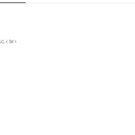
ς.< br>