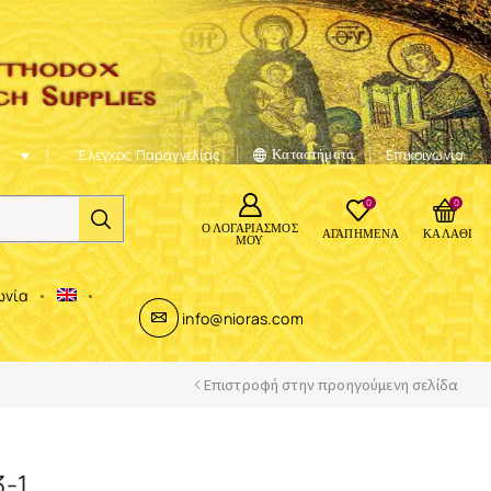
Έλεγχος Παραγγελίας
Καταστήματα
Επικοινωνία
0
0
Ο ΛΟΓΑΡΙΑΣΜΌΣ
ΑΓΑΠΗΜΈΝΑ
ΚΑΛΆΘΙ
ΜΟΥ
ωνία
info@nioras.com
Επιστροφή στην προηγούμενη σελίδα
-1