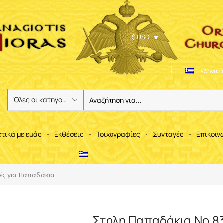
$ USD
Ελληνικά
ετικά με εμάς
Εκθέσεις
Τοιχογραφίες
Συνταγές
Επικοιν
ές για Παπαδάκια
Στολη Παπαδάκια Νο.83