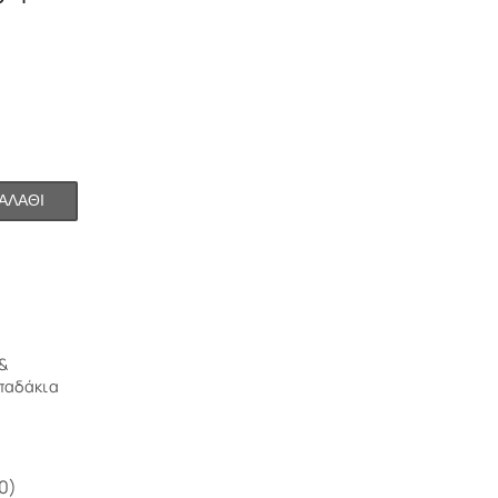
ΑΛΆΘΙ
&
παδάκια
0)