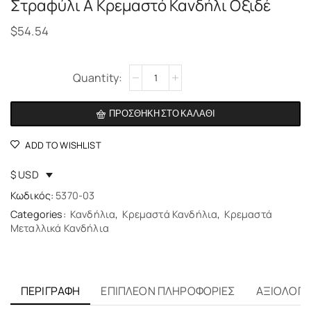
Στραφύλι Α Κρεμαστό Κανδήλι Οξιδέ
$
54.54
Alternative:
ΠΡΟΣΘΉΚΗ ΣΤΟ ΚΑΛΆΘΙ
ADD TO WISHLIST
$ USD
Κωδικός:
5370-03
Categories:
Κανδήλια
,
Κρεμαστά Κανδήλια
,
Κρεμαστά
Μεταλλικά Κανδήλια
ΠΕΡΙΓΡΑΦΉ
ΕΠΙΠΛΈΟΝ ΠΛΗΡΟΦΟΡΊΕΣ
ΑΞΙΟΛΟΓΉΣ