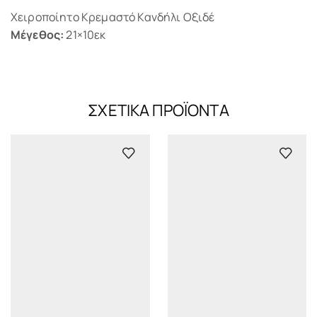
Χειροποίητο Κρεμαστό Κανδήλι Οξιδέ
Μέγεθος:
21×10εκ
ΣΧΕΤΙΚΆ ΠΡΟΪΌΝΤΑ