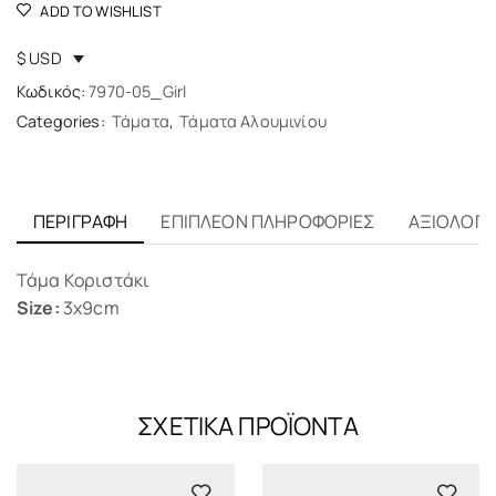
ADD TO WISHLIST
$ USD
Κωδικός:
7970-05_Girl
Categories:
Τάματα
,
Τάματα Αλουμινίου
ΠΕΡΙΓΡΑΦΉ
ΕΠΙΠΛΈΟΝ ΠΛΗΡΟΦΟΡΊΕΣ
ΑΞΙΟΛΟΓΉΣ
Τάμα Κοριστάκι
Size:
3x9cm
ΣΧΕΤΙΚΆ ΠΡΟΪΌΝΤΑ