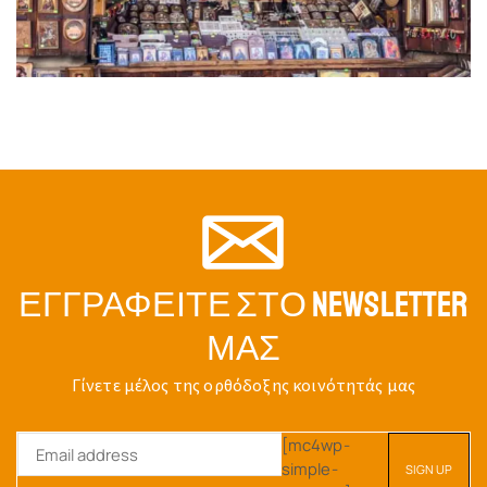
ΕΓΓΡΑΦΕΊΤΕ ΣΤΟ NEWSLETTER
ΜΑΣ
Γίνετε μέλος της ορθόδοξης κοινότητάς μας
[mc4wp-
simple-