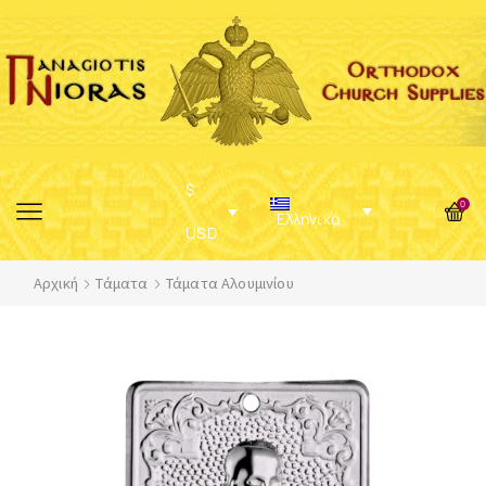
$
0
Ελληνικά
USD
Αρχική
Τάματα
Τάματα Αλουμινίου