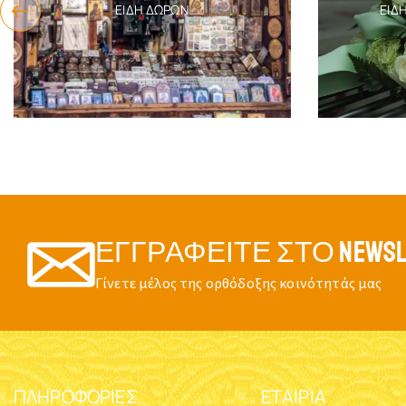
ΕΊΔΗ ΔΏΡΩΝ
ΕΊΔ
ΕΓΓΡΑΦΕΊΤΕ ΣΤΟ NEWSL
Γίνετε μέλος της ορθόδοξης κοινότητάς μας
ΠΛΗΡΟΦΟΡΊΕΣ
ΕΤΑΙΡΊΑ