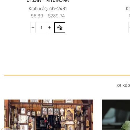
Κωδικός:
ch-2481
Κ
$
6.39
–
$
289.74
οι κύ