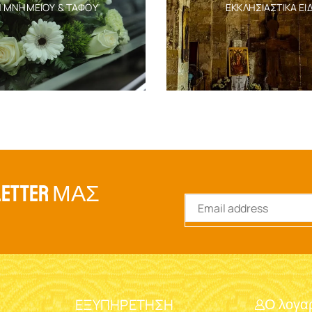
Η ΜΝΗΜΕΊΟΥ & ΤΆΦΟΥ
ΕΚΚΛΗΣΙΑΣΤΙΚΆ ΕΊ
ETTER ΜΑΣ
ΕΞΥΠΗΡΈΤΗΣΗ
Ο λογα