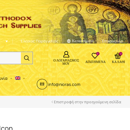
Έλεγχος Παραγγελίας
Καταστήματα
Επικοινωνία
0
0
Ο ΛΟΓΑΡΙΑΣΜΌΣ
ΑΓΑΠΗΜΈΝΑ
ΚΑΛΆΘΙ
ΜΟΥ
ωνία
info@nioras.com
Επιστροφή στην προηγούμενη σελίδα
Icon