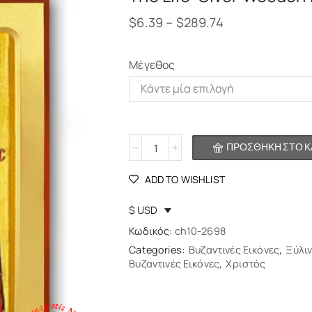
$
6.39
–
$
289.74
Μέγεθος
Alternative:
ΠΡΟΣΘΉΚΗ ΣΤΟ Κ
ADD TO WISHLIST
$ USD
Κωδικός:
ch10-2698
Categories:
Βυζαντινές Εικόνες
,
Ξύλι
Βυζαντινές Εικόνες
,
Χριστός