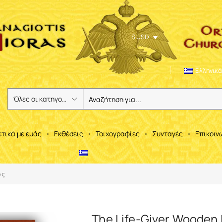
$ USD
Ελληνικά
ετικά με εμάς
Εκθέσεις
Τοιχογραφίες
Συνταγές
Επικοιν
ός
The Life-Giver Wooden 