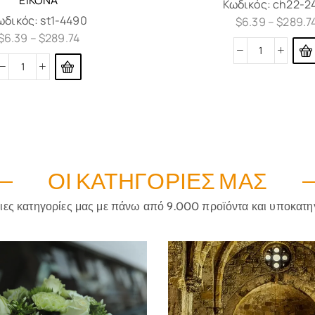
Κωδικός:
ch22-2
ωδικός:
st1-4490
$
6.39
–
$
289.7
$
6.39
–
$
289.74
ΟΙ ΚΑΤΗΓΟΡΊΕΣ ΜΑΣ
ριες κατηγορίες μας με πάνω από 9.000 προϊόντα και υποκατη