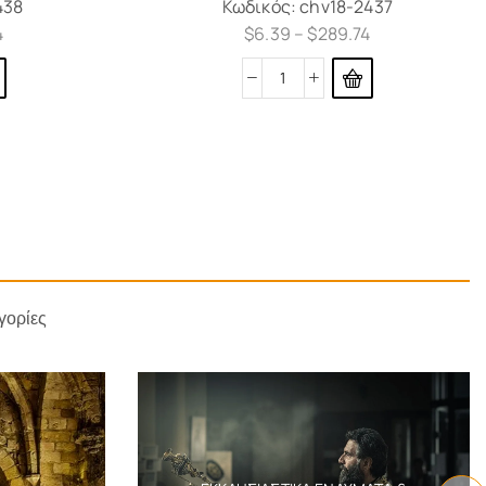
438
Κωδικός:
chv18-2437
4
$
6.39
–
$
289.74
γορίες