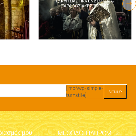
ΕΚΚΛΗΣΙΑΣΤΙΚΆ ΕΝΔΎΜΑΤΑ &
ΔΗ
ΠΑΡΑΔΟΣΙΑΚΈΣ ΣΤΟΛΈΣ
[mc4wp-simple-
turnstile]
ΜΈΘΟΔΟΙ ΠΛΗΡΩΜΉΣ
ριασμός μου