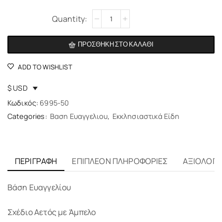
Alternative:
ΠΡΟΣΘΉΚΗ ΣΤΟ ΚΑΛΆΘΙ
ADD TO WISHLIST
$ USD
Κωδικός:
6995-50
Categories:
Βαση Ευαγγελιου
,
Εκκλησιαστικά Είδη
ΠΕΡΙΓΡΑΦΉ
ΕΠΙΠΛΈΟΝ ΠΛΗΡΟΦΟΡΊΕΣ
ΑΞΙΟΛΟΓΉΣ
Βάση Ευαγγελίου
Σχέδιο Αετός με Άμπελο