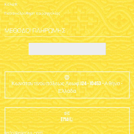
Καλάθι
Παρακολούθηση παραγγελίας
ΜΈΘΟΔΟΙ ΠΛΗΡΩΜΉΣ
Κωνσταντινουπόλεως Λεωφ.124 - 10453 - Αθήνα -
Ελλάδα
EMAIL:
info@nioras.com