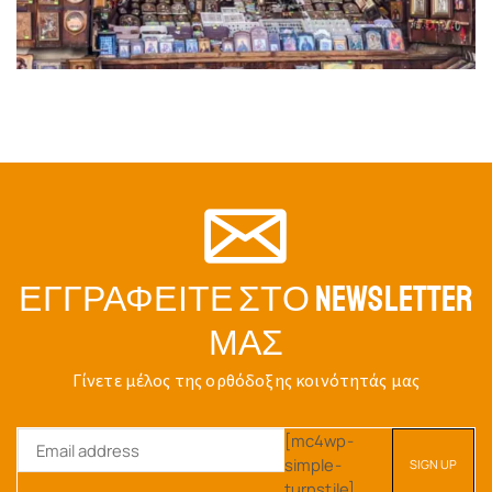
ΕΓΓΡΑΦΕΊΤΕ ΣΤΟ NEWSLETTER
ΜΑΣ
Γίνετε μέλος της ορθόδοξης κοινότητάς μας
[mc4wp-
simple-
turnstile]