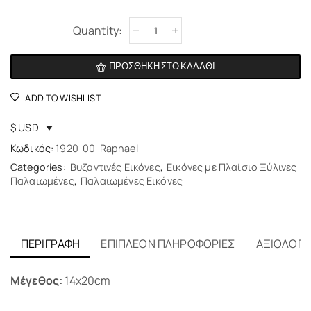
Alternative:
ΠΡΟΣΘΉΚΗ ΣΤΟ ΚΑΛΆΘΙ
ADD TO WISHLIST
$ USD
Κωδικός:
1920-00-Raphael
Categories:
Βυζαντινές Εικόνες
,
Εικόνες με Πλαίσιο Ξύλινες
Παλαιωμένες
,
Παλαιωμένες Εικόνες
ΠΕΡΙΓΡΑΦΉ
ΕΠΙΠΛΈΟΝ ΠΛΗΡΟΦΟΡΊΕΣ
ΑΞΙΟΛΟΓΉΣ
Μέγεθος:
14x20cm