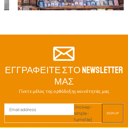
ΕΓΓΡΑΦΕΊΤΕ ΣΤΟ NEWSLETTER
ΜΑΣ
Γίνετε μέλος της ορθόδοξης κοινότητάς μας
[mc4wp-
simple-
turnstile]