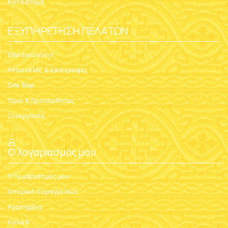
Κατάστημα
ΕΞΥΠΗΡΈΤΗΣΗ ΠΕΛΑΤΏΝ
Επικοινωνήστε
Αποστολές & Επιστροφές
Site Map
Όροι & Προϋποθέσεις
Συνεργασία
Ο λογαριασμός μου
Ο λογαριασμός μου
Ιστορικό παραγγελιών
Αγαπημένα
Καλάθι