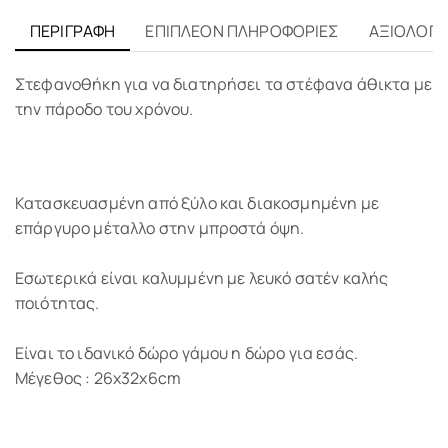
ΠΕΡΙΓΡΑΦΉ
ΕΠΙΠΛΈΟΝ ΠΛΗΡΟΦΟΡΊΕΣ
ΑΞΙΟΛΟΓΉΣ
Στεφανoθήκη για να διατηρήσει τα στέφανα άθικτα με
την πάροδο του χρόνου.
Κατασκευασμένη από ξύλο και διακοσμημένη με
επάργυρο μέταλλο στην μπροστά όψη.
Εσωτερικά είναι καλυμμένη με λευκό σατέν καλής
ποιότητας.
Είναι το ιδανικό δώρο γάμου η δώρο για εσάς.
Μέγεθος : 26x32x6cm