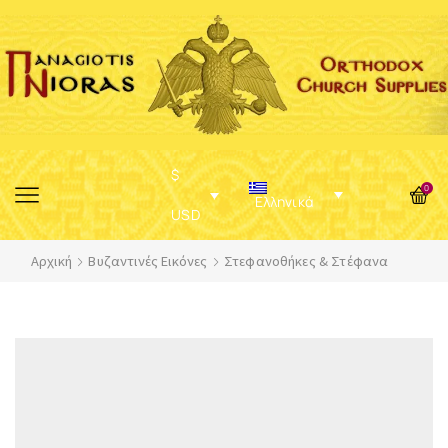
$
0
Ελληνικά
USD
Αρχική
Βυζαντινές Εικόνες
Στεφανοθήκες & Στέφανα