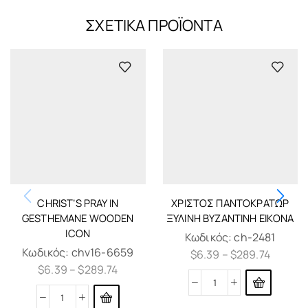
ΣΧΕΤΙΚΆ ΠΡΟΪΌΝΤΑ
CHRIST’S PRAY IN
ΧΡΙΣΤΌΣ ΠΑΝΤΟΚΡΆΤΩΡ
GESTHEMANE WOODEN
ΞΎΛΙΝΗ ΒΥΖΑΝΤΙΝΉ ΕΙΚΌΝΑ
ICON
Κωδικός:
ch-2481
Κωδικός:
chv16-6659
$
6.39
–
$
289.74
$
6.39
–
$
289.74