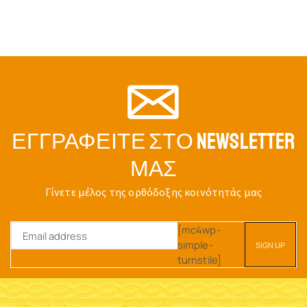
ΕΓΓΡΑΦΕΊΤΕ ΣΤΟ NEWSLETTER
ΜΑΣ
Γίνετε μέλος της ορθόδοξης κοινότητάς μας
[mc4wp-
simple-
turnstile]