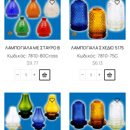
ΛΑΜΠΌΓΙΑΛΑ ΜΕ ΣΤΑΥΡΌ Β
ΛΑΜΠΌΓΙΑΛΑ ΣΧΈΔΙΟ 5175
Κωδικός:
7810-80Cross
Κωδικός:
7810-75C
$
9.77
$
6.13