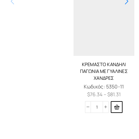
ΚΡΕΜΑΣΤΌ ΚΑΝΔΉΛΙ
ΠΑΓΏΝΙΑ ΜΕ ΓΎΑΛΙΝΕΣ
ΧΆΝΔΡΕΣ
Κωδικός:
5350-11
$
76.34
–
$
81.31