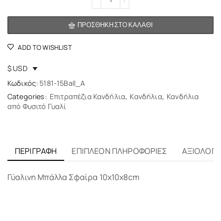
ΠΡΟΣΘΉΚΗ ΣΤΟ ΚΑΛΆΘΙ
ADD TO WISHLIST
$ USD
Κωδικός:
5181-15Ball_A
Categories:
Επιτραπέζια Κανδήλια
,
Κανδήλια
,
Κανδήλια
από Φυσιτό Γυαλί
ΠΕΡΙΓΡΑΦΉ
ΕΠΙΠΛΈΟΝ ΠΛΗΡΟΦΟΡΊΕΣ
ΑΞΙΟΛΟΓΉΣ
Γύαλινη Μπάλλα Σφαίρα 10x10x8cm