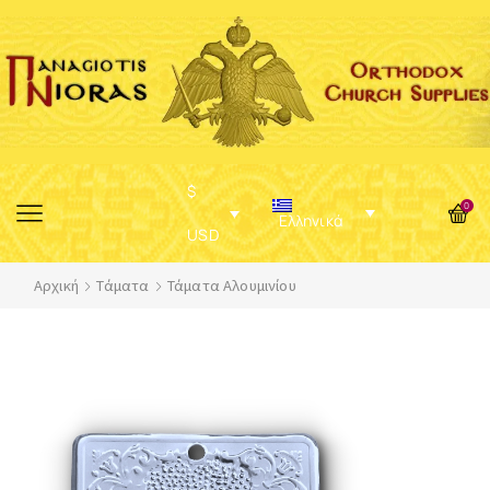
$
0
Ελληνικά
USD
Αρχική
Τάματα
Τάματα Αλουμινίου