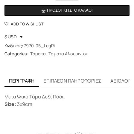
ΠΡΟΣΘΉΚΗ ΣΤΟ ΚΑΛΆΘΙ
ADD TO WISHLIST
$ USD
Κωδικός:
7970-05_LegRi
Categories:
Τάματα
,
Τάματα Αλουμινίου
ΠΕΡΙΓΡΑΦΉ
ΕΠΙΠΛΈΟΝ ΠΛΗΡΟΦΟΡΊΕΣ
ΑΞΙΟΛΟΓΉΣ
Μεταλλικό Τάμα Δεξί Πόδι.
Size:
3x9cm