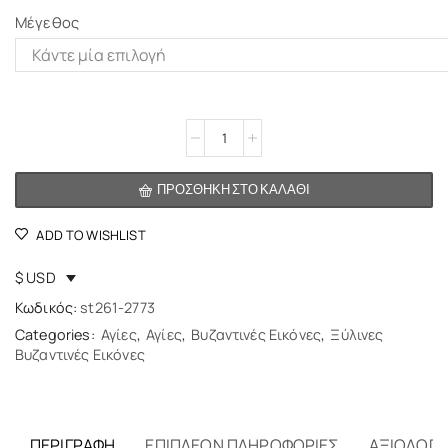
Μέγεθος
Alternative:
ΠΡΟΣΘΉΚΗ ΣΤΟ ΚΑΛΆΘΙ
ADD TO WISHLIST
$ USD
Κωδικός:
st261-2773
Categories:
Αγίες
,
Αγίες
,
Βυζαντινές Εικόνες
,
Ξύλινες
Βυζαντινές Εικόνες
ΠΕΡΙΓΡΑΦΉ
ΕΠΙΠΛΈΟΝ ΠΛΗΡΟΦΟΡΊΕΣ
ΑΞΙΟΛΟΓΉΣ