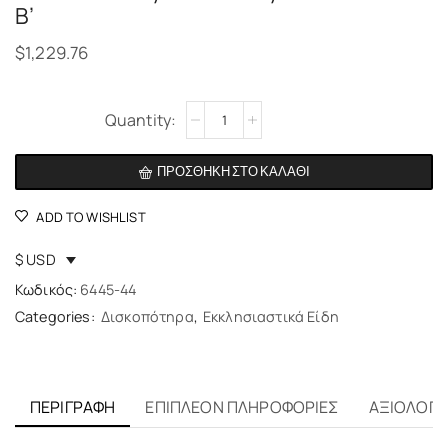
B’
$
1,229.76
Alternative:
ΠΡΟΣΘΉΚΗ ΣΤΟ ΚΑΛΆΘΙ
ADD TO WISHLIST
$ USD
Κωδικός:
6445-44
Categories:
Δισκοπότηρα
,
Εκκλησιαστικά Είδη
ΠΕΡΙΓΡΑΦΉ
ΕΠΙΠΛΈΟΝ ΠΛΗΡΟΦΟΡΊΕΣ
ΑΞΙΟΛΟΓΉΣ