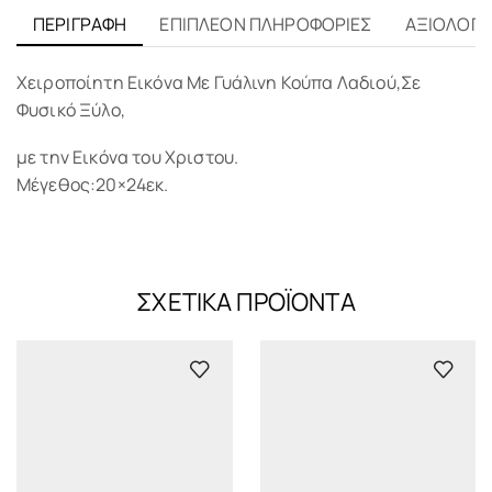
ΠΕΡΙΓΡΑΦΉ
ΕΠΙΠΛΈΟΝ ΠΛΗΡΟΦΟΡΊΕΣ
ΑΞΙΟΛΟΓΉΣ
Χειροποίητη Εικόνα Με Γυάλινη Κούπα Λαδιού,Σε
Φυσικό Ξύλο,
με την Εικόνα του Χριστου.
Μέγεθος:20×24εκ.
ΣΧΕΤΙΚΆ ΠΡΟΪΌΝΤΑ