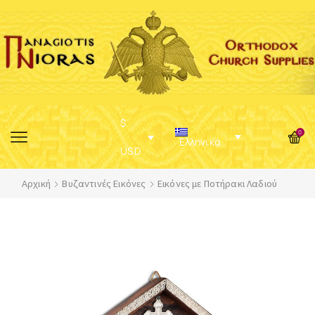
$
0
Ελληνικά
USD
Αρχική
Βυζαντινές Εικόνες
Εικόνες με Ποτήρακι Λαδιού