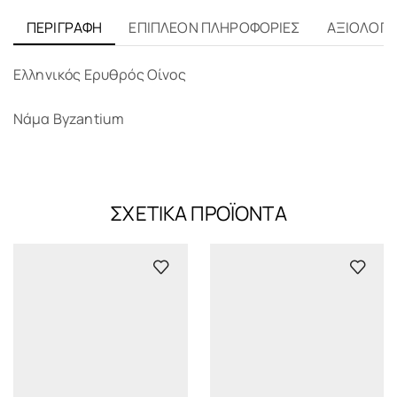
ΠΕΡΙΓΡΑΦΉ
ΕΠΙΠΛΈΟΝ ΠΛΗΡΟΦΟΡΊΕΣ
ΑΞΙΟΛΟΓΉΣ
Ελληνικός Ερυθρός Οίνος
Νάμα Byzantium
ΣΧΕΤΙΚΆ ΠΡΟΪΌΝΤΑ