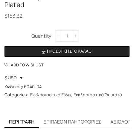
Plated
$
153.32
Alternative:
ΠΡΟΣΘΉΚΗ ΣΤΟ ΚΑΛΆΘΙ
ADD TO WISHLIST
$ USD
Κωδικός:
6040-04
Categories:
Εκκλησιαστικά Είδη
,
Εκκλησιαστικά Θυμιατά
ΠΕΡΙΓΡΑΦΉ
ΕΠΙΠΛΈΟΝ ΠΛΗΡΟΦΟΡΊΕΣ
ΑΞΙΟΛΟΓΉΣ