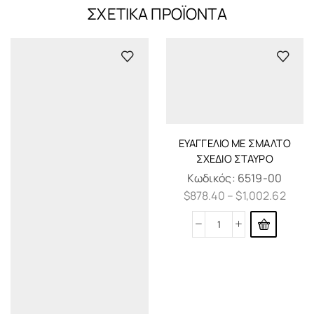
ΣΧΕΤΙΚΆ ΠΡΟΪΌΝΤΑ
ΕΥΑΓΓΈΛΙΟ ΜΕ ΣΜΆΛΤΟ
ΣΧΈΔΙΟ ΣΤΑΥΡΌ
Κωδικός:
6519-00
$
878.40
–
$
1,002.62