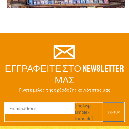
ΕΓΓΡΑΦΕΊΤΕ ΣΤΟ NEWSLETTER
ΜΑΣ
Γίνετε μέλος της ορθόδοξης κοινότητάς μας
[mc4wp-
simple-
turnstile]