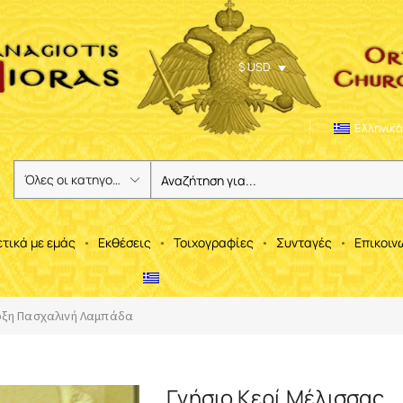
$ USD
Ελληνικά
ετικά με εμάς
Εκθέσεις
Τοιχογραφίες
Συνταγές
Επικοιν
ξη Πασχαλινή Λαμπάδα
Γνήσιο Κερί Μέλισσας