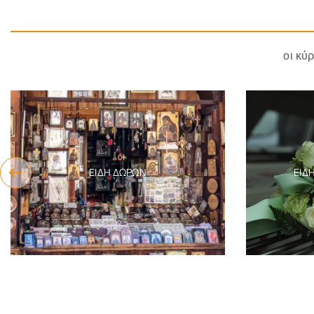
οι κύ
ΕΊΔΗ ΔΏΡΩΝ
ΕΊΔ