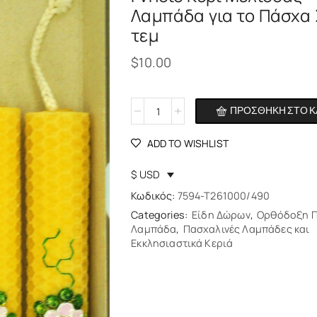
Λαμπάδα για το Πάσχα 
τεμ
$
10.00
ΠΡΟΣΘΉΚΗ ΣΤΟ Κ
Alternative:
ADD TO WISHLIST
$ USD
Κωδικός:
7594-T261000/490
Categories:
Είδη Δώρων
,
Ορθόδοξη Π
Λαμπάδα
,
Πασχαλινές Λαμπάδες και
Εκκλησιαστικά Κεριά