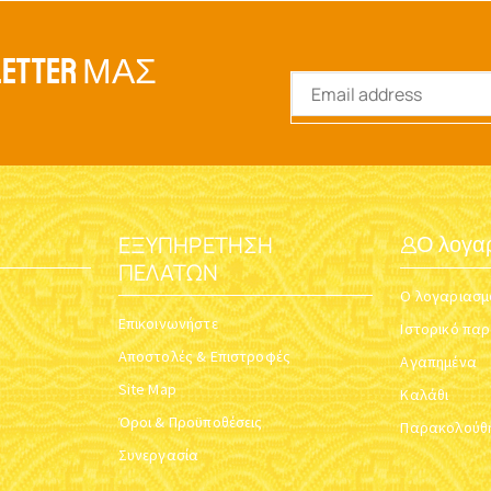
ETTER ΜΑΣ
ΕΞΥΠΗΡΈΤΗΣΗ
Ο λογα
ΠΕΛΑΤΏΝ
Ο λογαριασμ
Επικοινωνήστε
Ιστορικό πα
Αποστολές & Επιστροφές
Αγαπημένα
Site Map
Καλάθι
Όροι & Προϋποθέσεις
Παρακολούθη
Συνεργασία