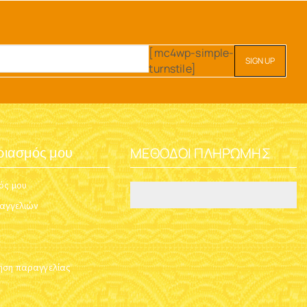
[mc4wp-simple-
turnstile]
ΜΈΘΟΔΟΙ ΠΛΗΡΩΜΉΣ
ριασμός μου
ός μου
ραγγελιών
ση παραγγελίας