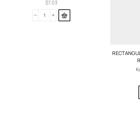
$
7.03
RECTANGUL
Κ