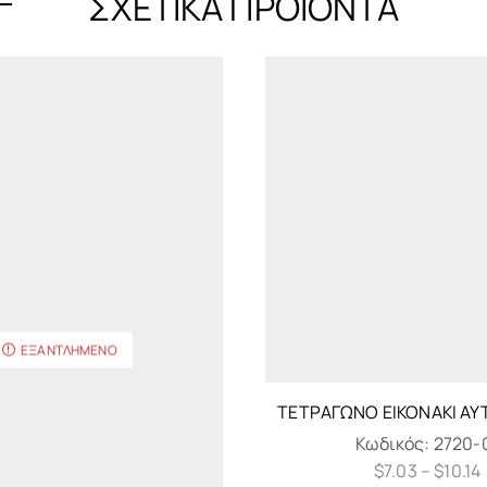
ΣΧΕΤΙΚΆ ΠΡΟΪΌΝΤΑ
ΕΞΑΝΤΛΗΜΈΝΟ
ΤΕΤΡΆΓΩΝΟ ΕΙΚΟΝΆΚΙ Α
Κωδικός:
2720-
$
7.03
–
$
10.14