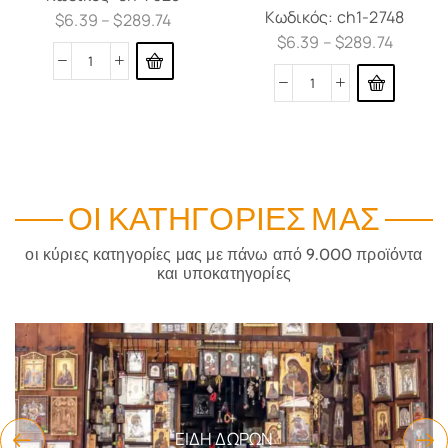
Κωδικός:
ch1-2748
$
6.39
–
$
289.74
$
6.39
–
$
289.74
ΟΙ ΚΑΤΗΓΟΡΊΕΣ ΜΑΣ
οι κύριες κατηγορίες μας με πάνω από 9.000 προϊόντα
και υποκατηγορίες
ΕΊΔΗ ΔΏΡΩΝ