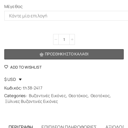
Μέγεθος
Alternative:
ΠΡΟΣΘΉΚΗ ΣΤΟ ΚΑΛΆΘΙ
ADD TO WISHLIST
$ USD
Κωδικός:
th38-2417
Categories:
Βυζαντινές Εικόνες
,
Θεοτόκος
,
Θεοτόκος
,
Ξύλινες Βυζαντινές Εικόνες
ΠΕΡΙΓΡΑΦΉ
ΕΠΙΠΛΈΟΝ ΠΛΗΡΟΦΟΡΊΕΣ
ΑΞΙΟΛΟΓΉΣ