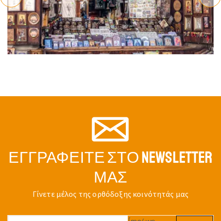
ΕΓΓΡΑΦΕΊΤΕ ΣΤΟ NEWSLETTER
ΜΑΣ
Γίνετε μέλος της ορθόδοξης κοινότητάς μας
[mc4wp-