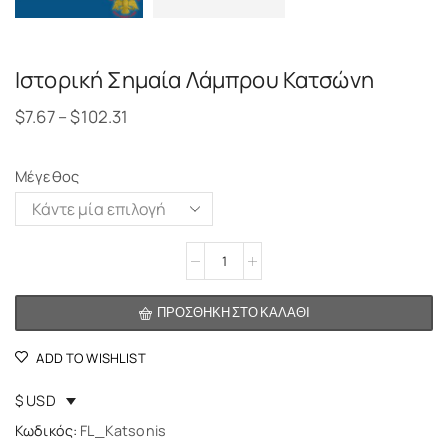
Ιστορική Σημαία Λάμπρου Κατσώνη
$
7.67
–
$
102.31
Μέγεθος
Alternative:
ΠΡΟΣΘΉΚΗ ΣΤΟ ΚΑΛΆΘΙ
ADD TO WISHLIST
$ USD
Κωδικός:
FL_Katsonis