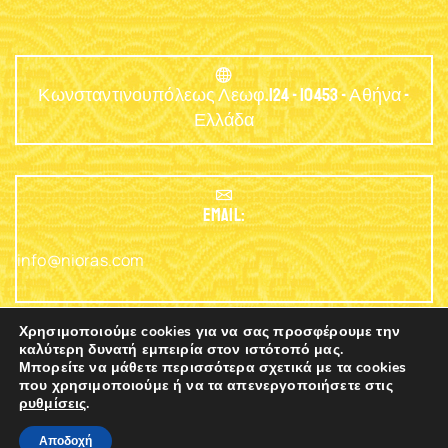
Κωνσταντινουπόλεως Λεωφ.124 - 10453 - Αθήνα -
Ελλάδα
EMAIL:
info@nioras.com
Χρησιμοποιούμε cookies για να σας προσφέρουμε την
καλύτερη δυνατή εμπειρία στον ιστότοπό μας.
Μπορείτε να μάθετε περισσότερα σχετικά με τα cookies
Τηλέφωνο: +30.2103230345
που χρησιμοποιούμε ή να τα απενεργοποιήσετε στις
ρυθμίσεις
.
0
Copyright © 2003 - 2025 Nioras.com - Powered
Nicolas
Αποδοχή
By
Lagios