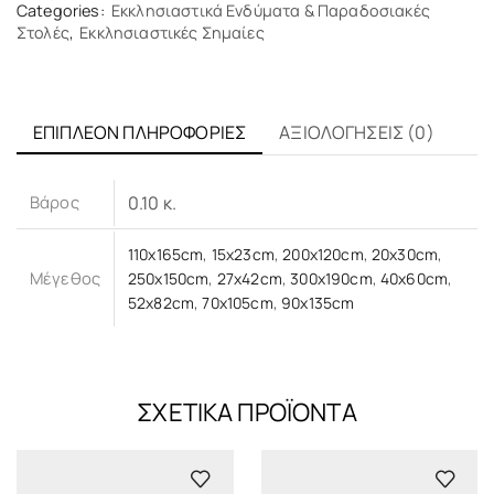
Categories:
Εκκλησιαστικά Ενδύματα & Παραδοσιακές
Στολές
,
Εκκλησιαστικές Σημαίες
ΕΠΙΠΛΈΟΝ ΠΛΗΡΟΦΟΡΊΕΣ
ΑΞΙΟΛΟΓΉΣΕΙΣ (0)
Βάρος
0.10 κ.
110x165cm
,
15x23cm
,
200x120cm
,
20x30cm
,
Μέγεθος
250x150cm
,
27x42cm
,
300x190cm
,
40x60cm
,
52x82cm
,
70x105cm
,
90x135cm
ΣΧΕΤΙΚΆ ΠΡΟΪΌΝΤΑ