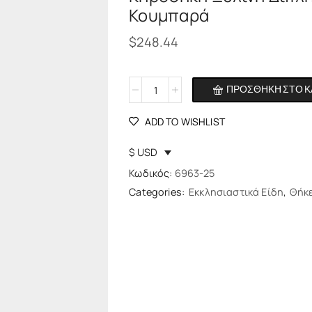
Κουμπαρά
$
248.44
ΠΡΟΣΘΉΚΗ ΣΤΟ Κ
Alternative:
ADD TO WISHLIST
$ USD
Κωδικός:
6963-25
Categories:
Εκκλησιαστικά Είδη
,
Θήκε