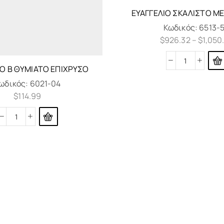
ΕΥΑΓΓΈΛΙΟ ΣΚΑΛΙΣΤΌ Μ
Κωδικός:
6513-
$
926.32
–
$
1,050
Ό Β ΘΥΜΙΑΤΌ ΕΠΊΧΡΥΣΟ
ωδικός:
6021-04
$
114.99