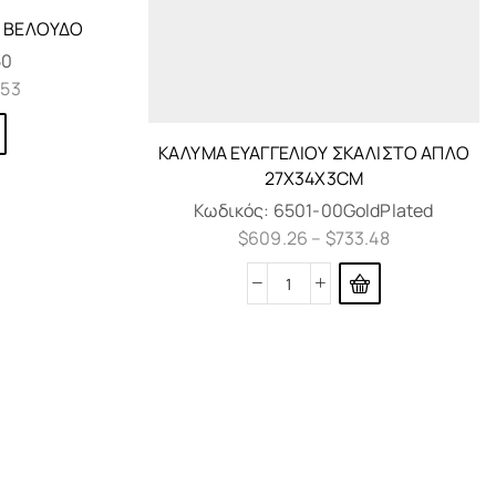
Ε ΒΕΛΟΎΔΟ
50
.53
ΚΆΛΥΜΑ ΕΥΑΓΓΕΛΊΟΥ ΣΚΑΛΙΣΤΌ ΑΠΛΌ
27X34X3CM
Κωδικός:
6501-00GoldPlated
$
609.26
–
$
733.48