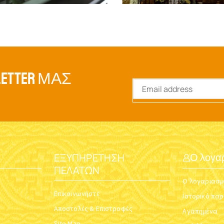
ETTER ΜΑΣ
ΕΞΥΠΗΡΈΤΗΣΗ
Ο λογα
ΠΕΛΑΤΏΝ
Ο λογαριασμ
Επικοινωνήστε
Ιστορικό πα
Αποστολές & Επιστροφές
Αγαπημένα
Site Map