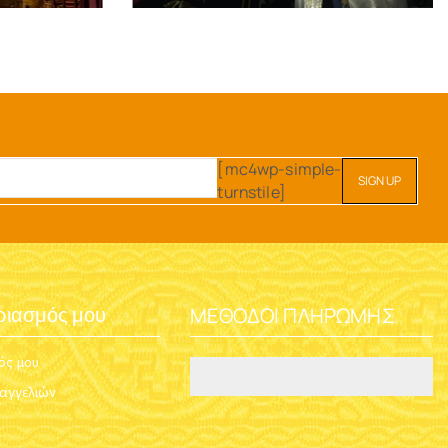
[mc4wp-simple-
turnstile]
ΜΈΘΟΔΟΙ ΠΛΗΡΩΜΉΣ
ριασμός μου
ός μου
ραγγελιών