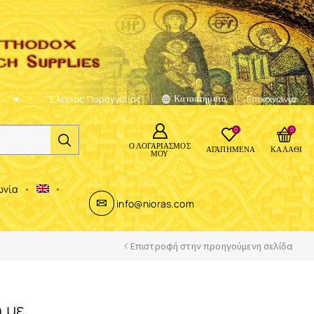
Έλεγχος Παραγγελίας
Καταστήματα
Επικοινωνία
0
0
Ο ΛΟΓΑΡΙΑΣΜΌΣ
ΑΓΑΠΗΜΈΝΑ
ΚΑΛΆΘΙ
ΜΟΥ
ωνία
info@nioras.com
Επιστροφή στην προηγούμενη σελίδα
 με