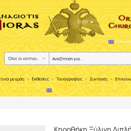
$ USD
Ελληνικά
ετικά με εμάς
Εκθέσεις
Τοιχογραφίες
Συνταγές
Επικοιν
Κηροθήκη Ξύλινη Διπλή