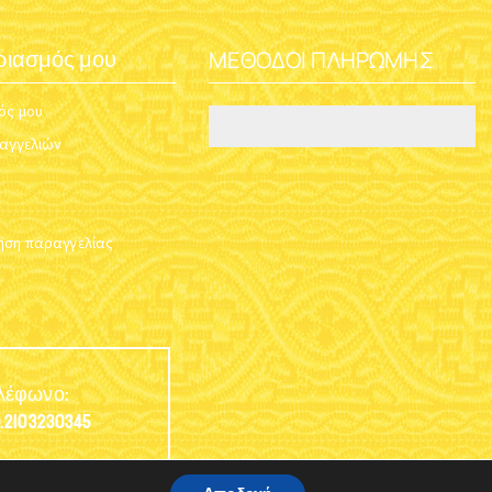
ΜΈΘΟΔΟΙ ΠΛΗΡΩΜΉΣ
ριασμός μου
ός μου
ραγγελιών
ση παραγγελίας
λέφωνο:
.2103230345