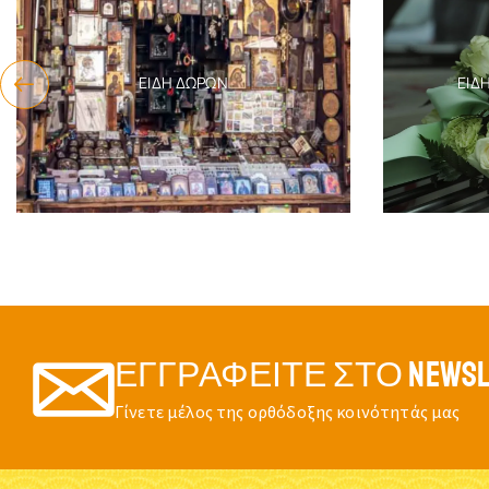
ΕΊΔΗ ΔΏΡΩΝ
ΕΊΔ
ΕΓΓΡΑΦΕΊΤΕ ΣΤΟ NEWSL
Γίνετε μέλος της ορθόδοξης κοινότητάς μας