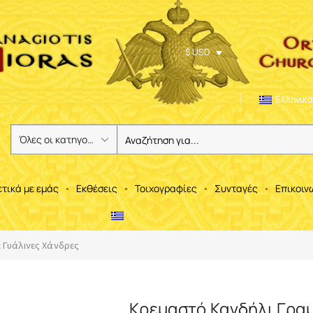
$ USD
Ελληνικά
ετικά με εμάς
Εκθέσεις
Τοιχογραφίες
Συνταγές
Επικοιν
 Γυάλινες Χάνδρες
Κρεμαστό Κανδήλι Γρα