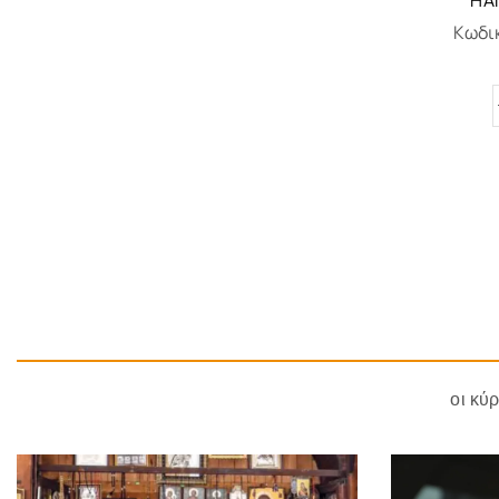
HA
Κωδι
οι κύ