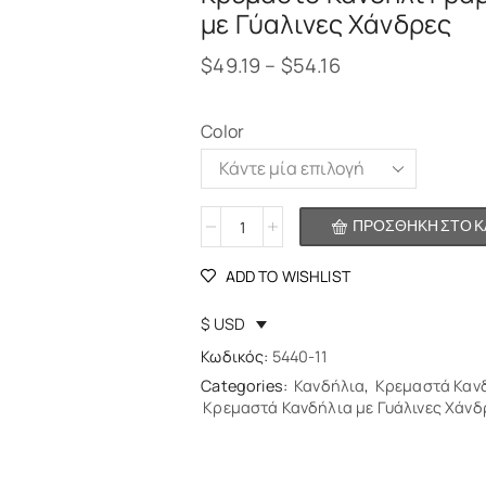
με Γύαλινες Χάνδρες
$
49.19
–
$
54.16
Color
Alternative:
ΠΡΟΣΘΉΚΗ ΣΤΟ Κ
ADD TO WISHLIST
$ USD
Κωδικός:
5440-11
Categories:
Κανδήλια
,
Κρεμαστά Καν
Κρεμαστά Κανδήλια με Γυάλινες Χάνδ