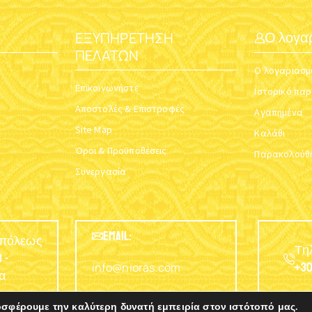
ΕΞΥΠΗΡΈΤΗΣΗ
Ο λογα
ΠΕΛΑΤΏΝ
Ο λογαριασμ
Επικοινωνήστε
Ιστορικό πα
Αποστολές & Επιστροφές
Αγαπημένα
Site Map
Καλάθι
Όροι & Προϋποθέσεις
Παρακολούθη
Συνεργασία
EMAIL:
υπόλεως
Τη
 -
info@nioras.com
+30
α
οσφέρουμε την καλύτερη δυνατή εμπειρία στον ιστότοπό μας.