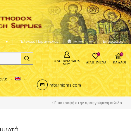
Έλεγχος Παραγγελίας
Καταστήματα
Επικοινωνία
0
0
Ο ΛΟΓΑΡΙΑΣΜΌΣ
ΑΓΑΠΗΜΈΝΑ
ΚΑΛΆΘΙ
ΜΟΥ
ωνία
info@nioras.com
Επιστροφή στην προηγούμενη σελίδα
μμωτό