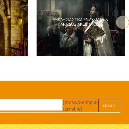
ΕΚΚΛΗΣΙΑΣΤΙΚΆ ΕΝΔΎΜΑΤΑ &
ΔΗ
ΠΑΡΑΔΟΣΙΑΚΈΣ ΣΤΟΛΈΣ
[mc4wp-simple-
turnstile]