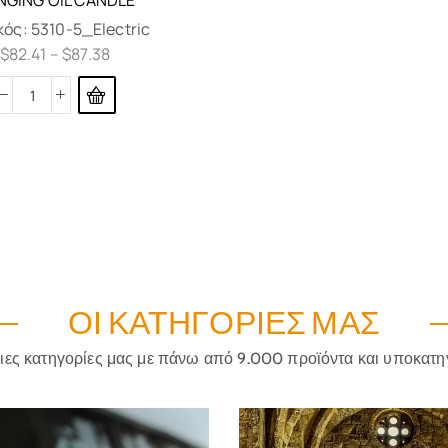
NGING OIL CANDLE
κός:
5310-5_Electric
$
82.41
–
$
87.38
ΟΙ ΚΑΤΗΓΟΡΊΕΣ ΜΑΣ
ριες κατηγορίες μας με πάνω από 9.000 προϊόντα και υποκατη