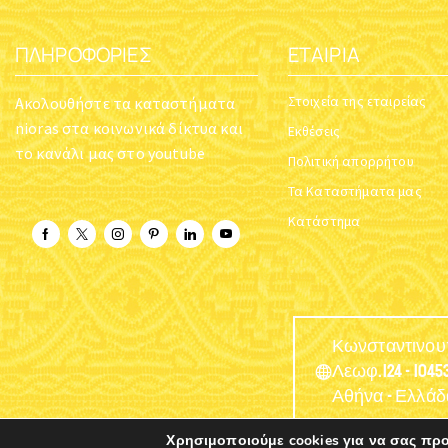
ΠΛΗΡΟΦΟΡΊΕΣ
ΕΤΑΙΡΊΑ
Στοιχεία της εταιρείας
Ακολουθήστε τα καταστήματα
nioras στα κοινωνικά δίκτυα και
Εκθέσεις
το κανάλι μας στο youtube
Πολιτική απορρήτου
Τα Καταστήματα μας
Κατάστημα
Κωνσταντινο
Λεωφ.124 - 10453
Αθήνα - Ελλάδ
Χρησιμοποιούμε cookies για να σας πρ