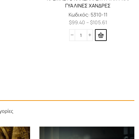
ΓΥΑΛΙΝΕΣ ΧΆΝΔΡΕΣ
Κωδικός:
5310-11
$
99.40
–
$
105.61
γορίες