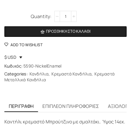
Alternative:
ΠΡΟΣΘΉΚΗ ΣΤΟ ΚΑΛΆΘΙ
ADD TO WISHLIST
$ USD
Κωδικός:
5590-NickelEnamel
Categories:
Κανδήλια
,
Κρεμαστά Κανδήλια
,
Κρεμαστά
Μεταλλικά Κανδήλια
ΠΕΡΙΓΡΑΦΉ
ΕΠΙΠΛΈΟΝ ΠΛΗΡΟΦΟΡΊΕΣ
ΑΞΙΟΛΟΓΉΣ
Καντήλι κρεμαστό Μπρούτζινο με σμαλτάκι. Ύψος 14εκ.