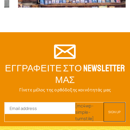
ΕΓΓΡΑΦΕΊΤΕ ΣΤΟ NEWSLETTER
ΜΑΣ
Γίνετε μέλος της ορθόδοξης κοινότητάς μας
[mc4wp-
simple-
turnstile]