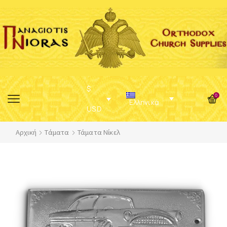
$
0
Ελληνικά
USD
Αρχική
Τάματα
Τάματα Νίκελ