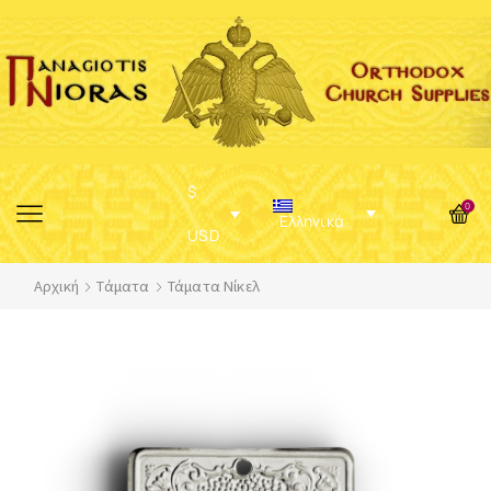
$
0
Ελληνικά
USD
Αρχική
Τάματα
Τάματα Νίκελ