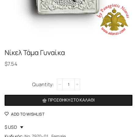
Νίκελ Τάμα Γυναίκα
$
7.54
Alternative:
ΠΡΟΣΘΉΚΗ ΣΤΟ ΚΑΛΆΘΙ
ADD TO WISHLIST
$ USD
Κωδικός:
No.7970-01_Female