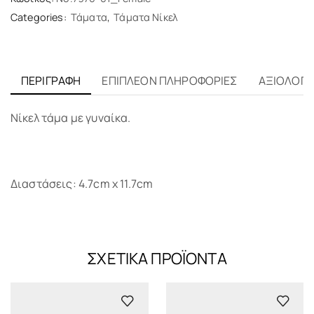
Categories:
Τάματα
,
Τάματα Νίκελ
ΠΕΡΙΓΡΑΦΉ
ΕΠΙΠΛΈΟΝ ΠΛΗΡΟΦΟΡΊΕΣ
ΑΞΙΟΛΟΓΉΣ
Nίκελ τάμα με γυναίκα.
Διαστάσεις: 4.7cm x 11.7cm
ΣΧΕΤΙΚΆ ΠΡΟΪΌΝΤΑ