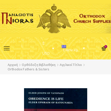
$
0
Ελληνικά
USD
Αρχική
Ορθόδοξη Βιβλιοθήκη
Αγγλικοί Τίτλοι
Orthodox Fathers & Sisters