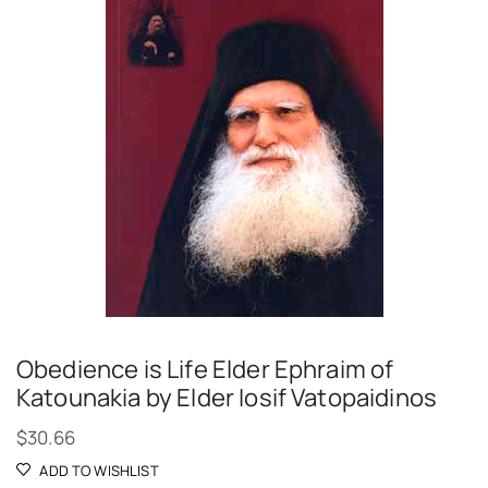
Obedience is Life Elder Ephraim of
Katounakia by Elder Iosif Vatopaidinos
$
30.66
ADD TO WISHLIST