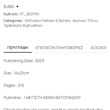
$ USD
Κωδικός:
ST_B22790
Categories:
Orthodox Fathers & Sisters
,
Αγγλικοί Τίτλοι
,
Ορθόδοξη Βιβλιοθήκη
ΠΕΡΙΓΡΑΦΉ
ΕΠΙΠΛΈΟΝ ΠΛΗΡΟΦΟΡΊΕΣ
ΑΞΙΟΛΟΓΉΣ
Publishing Date: 2003
Size : 14x21cm
Pages : 216
Publisher : Ι.ΜΕΓΙΣΤΗ ΜΟΝΗ ΒΑΤΟΠΑΙΔΙΟΥ
Christ glorifies His saints, and they glorify His Body the