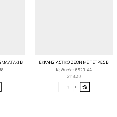
ΣΜΑΛΤΆΚΙ Β
ΕΚΚΛΗΣΙΑΣΤΙΚΌ ΖΈΟΝ ΜΕ ΠΈΤΡΕΣ Β
88
Κωδικός:
6620-44
$
118.30