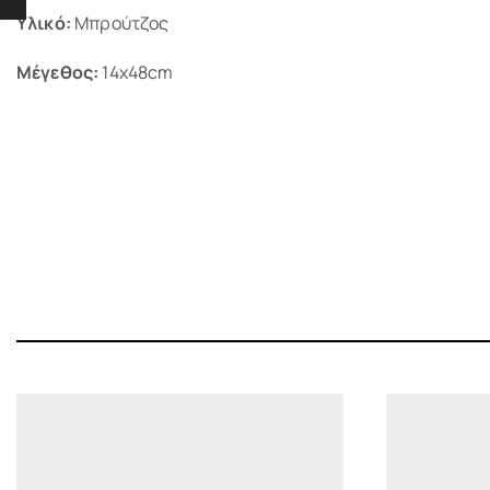
Υλικό:
Μπρούτζος
Μέγεθος:
14x48cm