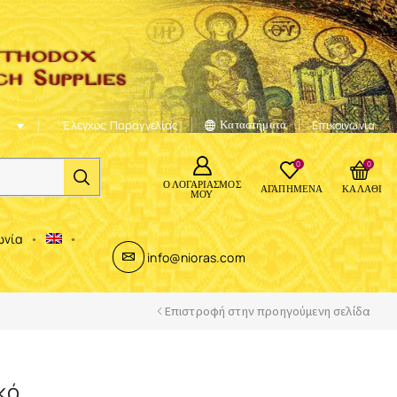
Έλεγχος Παραγγελίας
Καταστήματα
Επικοινωνία
0
0
Ο ΛΟΓΑΡΙΑΣΜΌΣ
ΑΓΑΠΗΜΈΝΑ
ΚΑΛΆΘΙ
ΜΟΥ
ωνία
info@nioras.com
Επιστροφή στην προηγούμενη σελίδα
κό