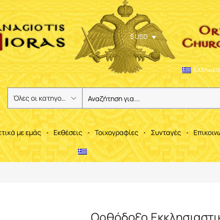
$ USD
Ελληνικά
ετικά με εμάς
Εκθέσεις
Τοιχογραφίες
Συνταγές
Επικοιν
Ορθόδοξο Εκκλησιαστι