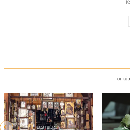
Κ
οι κύ
ΕΊΔΗ ΔΏΡΩΝ
ΕΊΔ