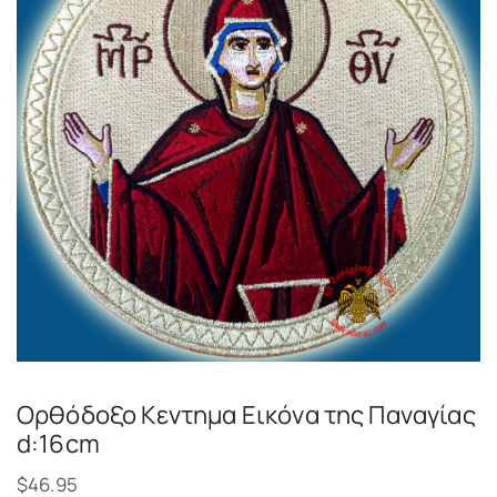
Ορθόδοξο Κεντημα Εικόνα της Παναγίας
d:16cm
$
46.95