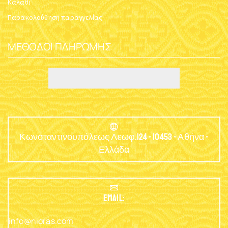
Καλάθι
Παρακολούθηση παραγγελίας
ΜΈΘΟΔΟΙ ΠΛΗΡΩΜΉΣ
Κωνσταντινουπόλεως Λεωφ.124 - 10453 - Αθήνα -
Ελλάδα
EMAIL:
info@nioras.com