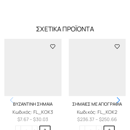
ΣΧΕΤΙΚΆ ΠΡΟΪΌΝΤΑ
ΒΥΖΑΝΤΙΝΉ ΣΗΜΑΊΑ
ΣΗΜΑΊΕΣ ΜΕ ΑΓΙΟΓΡΑΦΊΑ
Κωδικός:
FL_KOK3
Κωδικός:
FL_KOK2
$
7.67
–
$
30.03
$
236.37
–
$
250.66