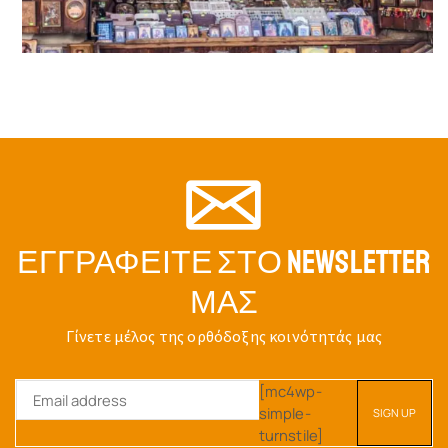
ΕΓΓΡΑΦΕΊΤΕ ΣΤΟ NEWSLETTER
ΜΑΣ
Γίνετε μέλος της ορθόδοξης κοινότητάς μας
[mc4wp-
simple-
turnstile]