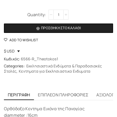
Alternative:
ΠΡΟΣΘΉΚΗ ΣΤΟ ΚΑΛΆΘΙ
ADD TO WISHLIST
$ USD
Κωδικός:
6566-R_Theotokos1
Categories:
Εκκλησιαστικά Ενδύματα & Παραδοσιακές
Στολές
,
Κεντηματα για Εκκλησιαστικα Ενδυματα
ΠΕΡΙΓΡΑΦΉ
ΕΠΙΠΛΈΟΝ ΠΛΗΡΟΦΟΡΊΕΣ
ΑΞΙΟΛΟΓΉΣ
Ορθόδοξο Κεντημα Εικόνα της Παναγίας
diammeter :16cm