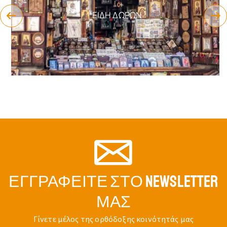
ΕΊΔΗ ΔΏΡΩΝ
ΕΓΓΡΑΦΕΊΤΕ ΣΤΟ NEWSLETTER
ΜΑΣ
Γίνετε μέλος της ορθόδοξης κοινότητάς μας