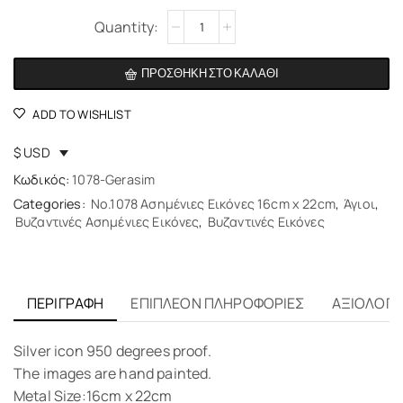
Alternative:
ΠΡΟΣΘΉΚΗ ΣΤΟ ΚΑΛΆΘΙ
ADD TO WISHLIST
$ USD
Κωδικός:
1078-Gerasim
Categories:
No.1078 Ασημένιες Εικόνες 16cm x 22cm
,
Άγιοι
,
Βυζαντινές Ασημένιες Εικόνες
,
Βυζαντινές Εικόνες
ΠΕΡΙΓΡΑΦΉ
ΕΠΙΠΛΈΟΝ ΠΛΗΡΟΦΟΡΊΕΣ
ΑΞΙΟΛΟΓΉΣ
Silver icon 950 degrees proof.
The images are hand painted.
Metal Size:16cm x 22cm