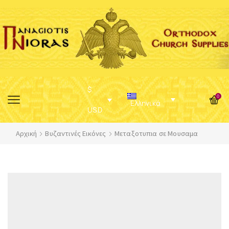
$
0
Ελληνικά
USD
Αρχική
Βυζαντινές Εικόνες
Μεταξοτυπια σε Μουσαμα