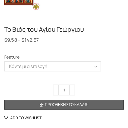
Το Βιός του Αγίου Γεώργιου
$
9.58
–
$
142.67
Feature
Alternative:
ΠΡΟΣΘΉΚΗ ΣΤΟ ΚΑΛΆΘΙ
ADD TO WISHLIST