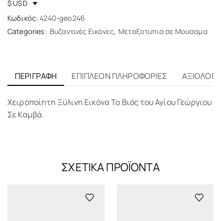
$ USD
Κωδικός:
4240-geo246
Categories:
Βυζαντινές Εικόνες
,
Μεταξοτυπια σε Μουσαμα
ΠΕΡΙΓΡΑΦΉ
ΕΠΙΠΛΈΟΝ ΠΛΗΡΟΦΟΡΊΕΣ
ΑΞΙΟΛΟΓΉΣ
Χειροποίητη Ξύλινη Εικόνα Το Βιός του Αγίου Γεώργιου
Σε Καμβά.
ΣΧΕΤΙΚΆ ΠΡΟΪΌΝΤΑ