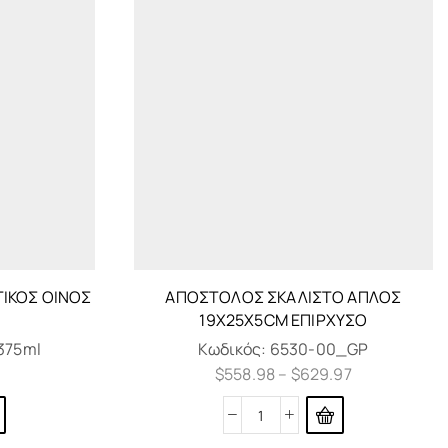
ΙΚΌΣ ΟΊΝΟΣ
ΑΠΌΣΤΟΛΟΣ ΣΚΑΛΙΣΤΌ ΑΠΛΌΣ
19X25X5CM ΕΠΊΡΧΥΣΟ
375ml
Κωδικός:
6530-00_GP
$
558.98
–
$
629.97