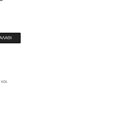
ΑΛΆΘΙ
 και