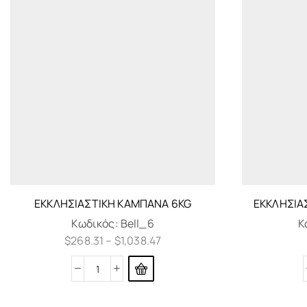
ΕΚΚΛΗΣΙΑΣΤΙΚΉ ΚΑΜΠΆΝΑ 6KG
ΕΚΚΛΗΣΙΑ
Κωδικός:
Bell_6
Κ
$
268.31
–
$
1,038.47