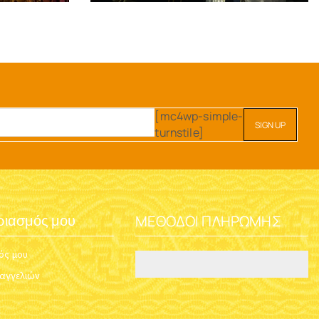
[mc4wp-simple-
turnstile]
ΜΈΘΟΔΟΙ ΠΛΗΡΩΜΉΣ
ριασμός μου
ός μου
ραγγελιών