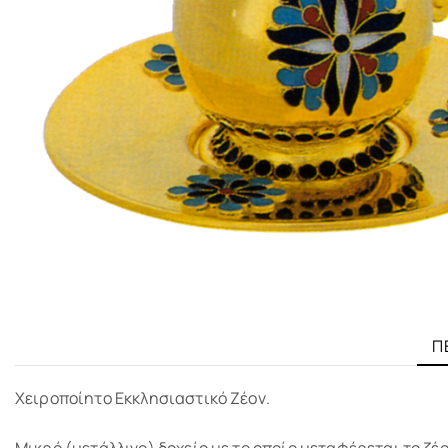
Π
Χειροποίητο Εκκλησιαστικό Ζέον.
Μικρό (μετάλλινο) δοχείο με το οποίο μεταφέρεται το ζέο