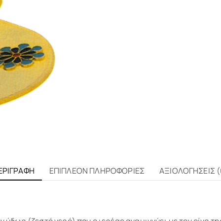
ΕΡΙΓΡΑΦΉ
ΕΠΙΠΛΈΟΝ ΠΛΗΡΟΦΟΡΊΕΣ
ΑΞΙΟΛΟΓΉΣΕΙΣ (
ν ύδωρ (ζεστό νερό) που ο ιερέας αναμιγνύει με τον οίνο τη