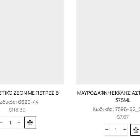
ΣΤΙΚΌ ΖΈΟΝ ΜΕ ΠΈΤΡΕΣ Β
ΜΑΥΡΟΔΆΦΝΗ ΕΚΚΛΗΣΙΑΣΤ
375ML
ωδικός:
6620-44
Κωδικός:
7596-62_
$
118.30
$
7.67