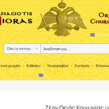
$ USD
Ελληνικά
ετικά με εμάς
Εκθέσεις
Τοιχογραφίες
Συνταγές
Επικοιν
Ζέον Θειάς Κοινωνίας μ