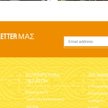
ETTER ΜΑΣ
ΕΞΥΠΗΡΈΤΗΣΗ
Ο λογα
ΠΕΛΑΤΏΝ
Ο λογαριασμ
Επικοινωνήστε
Ιστορικό πα
Αποστολές & Επιστροφές
Αγαπημένα
Site Map
Καλάθι