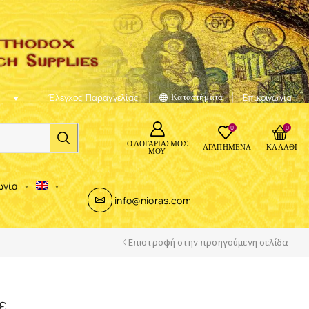
Έλεγχος Παραγγελίας
Καταστήματα
Επικοινωνία
0
0
Ο ΛΟΓΑΡΙΑΣΜΌΣ
ΑΓΑΠΗΜΈΝΑ
ΚΑΛΆΘΙ
ΜΟΥ
ωνία
info@nioras.com
Επιστροφή στην προηγούμενη σελίδα
ε