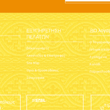
ΕΞΥΠΗΡΈΤΗΣΗ
Ο λογα
ΠΕΛΑΤΏΝ
Ο λογαριασμ
Επικοινωνήστε
Ιστορικό πα
Αποστολές & Επιστροφές
Αγαπημένα
Site Map
Καλάθι
Όροι & Προϋποθέσεις
Παρακολούθη
Συνεργασία
EMAIL:
υπόλεως
Τη
 -