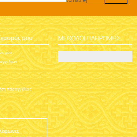
turnstile]
ΜΈΘΟΔΟΙ ΠΛΗΡΩΜΉΣ
ριασμός μου
ός μου
ραγγελιών
ση παραγγελίας
λέφωνο: