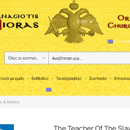
$ USD
Ελληνικά
ετικά με εμάς
Εκθέσεις
Τοιχογραφίες
Συνταγές
Επικοιν
s & Sisters
The Teacher Of The Sla