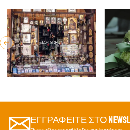
ΕΊΔΗ ΔΏΡΩΝ
ΕΊΔ
ΕΓΓΡΑΦΕΊΤΕ ΣΤΟ NEWSL
Γίνετε μέλος της ορθόδοξης κοινότητάς μας