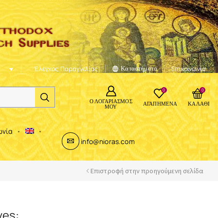
Έλεγχος Παραγγελίας
Καταστήματα
Επικοινωνία
0
0
Ο ΛΟΓΑΡΙΑΣΜΌΣ
ΑΓΑΠΗΜΈΝΑ
ΚΑΛΆΘΙ
ΜΟΥ
ωνία
info@nioras.com
Επιστροφή στην προηγούμενη σελίδα
ves: